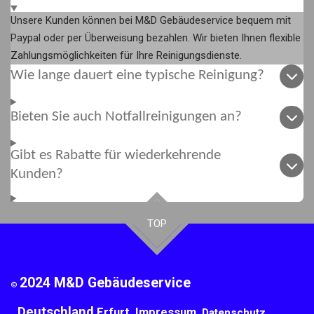
Unsere Kunden können bei M&D Gebäudeservice bequem mit
Paypal oder per Überweisung bezahlen. Wir bieten Ihnen flexible
Zahlungsmöglichkeiten für Ihre Reinigungsdienste.
Wie lange dauert eine typische Reinigung?
Bieten Sie auch Notfallreinigungen an?
Gibt es Rabatte für wiederkehrende
Kunden?
TOP
2024
M&D Gebäudeservice
©
Deutschland
Еrfurt
Impressum
Datenschutz