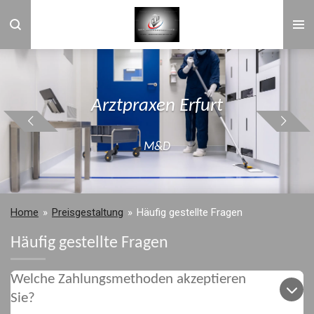
Zum
Hauptinhalt
springen
Arztpraxen Erfurt
M&D
Home
»
Preisgestaltung
»
Häufig gestellte Fragen
Häufig gestellte Fragen
Welche Zahlungsmethoden akzeptieren
Sie?